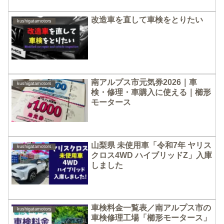
改造車を直して車検をとりたい
kushigatamotors
南アルプス市元気券2026｜車
kushigatamotors
検・修理・車購入に使える｜櫛形
モータース
山梨県 未使用車「令和7年 ヤリス
kushigatamotors
クロス4WD ハイブリッドZ」入庫
しました
車検料金一覧表／南アルプス市の
kushigatamotors
車検修理工場「櫛形モータース」