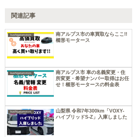
関連記事
南アルプス市の車買取ならここ!!
kushigatamotors
櫛形モータース
南アルプス市 車の名義変更・住
kushigatamotors
所変更・希望ナンバー取得はお任
せ！櫛形モータースの料金表
山梨県 令和7年300km「VOXY-
kushigatamotors
ハイブリッドS-Z」入庫しました