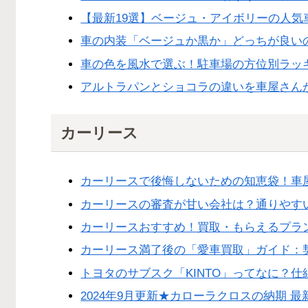
【最新19選】ベージュ・アイボリーの人気車
車の内装「ベージュか黒か」どっちが良い
車の色を風水で選ぶ！駐車場の方位別ラッキ
アルトラパンとショコラの違いを車屋さん
カーリース
カーリースで後悔しないための知恵袋！車
カーリースの審査が甘い会社は？通りやす
カーリースおすすめ！買取・もらえるプラ
カーリース満了後の「愛車買取」ガイド：
トヨタのサブスク「KINTO」ってなに？
2024年9月更新★カローラクロスの納期 最