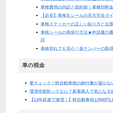
車検費用の内訳と節約術｜車種別料
【必見】車検丸シールの見方完全ガイ
車検ステッカーの正しい貼り方と位置
車検シールの再発行方法★申請書の
説
車検切れでも安心！仮ナンバーの取
車の税金
要チェック！軽自動車税の納付書が届かな
環境性能割ってなに？新車購入で気になる
【13年経過で激増！】軽自動車税12900円