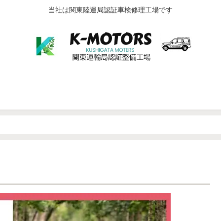
当社は関東陸運局認証車検修理工場です
▶納車・納期
▶カーリース 徹底解説
▶車検
自動車保険・事故
▶中古車販売
▶車の雑学・知