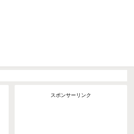
▶廃車手続きガイド
▶車の税金
恵袋
スポンサーリンク