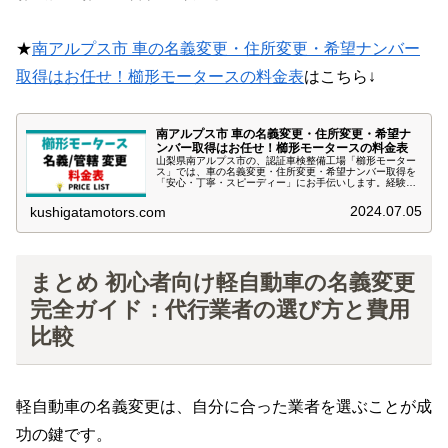
★
南アルプス市 車の名義変更・住所変更・希望ナンバー
取得はお任せ！櫛形モータースの料金表
はこちら↓
南アルプス市 車の名義変更・住所変更・希望ナ
ンバー取得はお任せ！櫛形モータースの料金表
山梨県南アルプス市の、認証車検整備工場「櫛形モーター
ス」では、車の名義変更・住所変更・希望ナンバー取得を
「安心・丁寧・スピーディー」にお手伝いします。経験豊
富なスタッフが、お客様のご要望に合わせた最適なプラン
をご提案、複雑な手続きも全てお任...
2024.07.05
kushigatamotors.com
まとめ 初心者向け軽自動車の名義変更
完全ガイド：代行業者の選び方と費用
比較
軽自動車の名義変更は、自分に合った業者を選ぶことが成
功の鍵です。