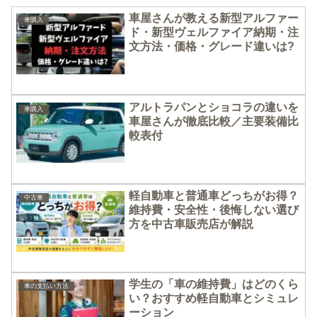
車屋さんが教える新型アルファー
車購入
ド・新型ヴェルファイア納期・注
文方法・価格・グレード違いは?
アルトラパンとショコラの違いを
車購入
車屋さんが徹底比較／主要装備比
較表付
軽自動車と普通車どっちがお得？
中古車
維持費・安全性・後悔しない選び
方を中古車販売店が解説
学生の「車の維持費」はどのくら
車の支払い方法
い？おすすめ軽自動車とシミュレ
ーション