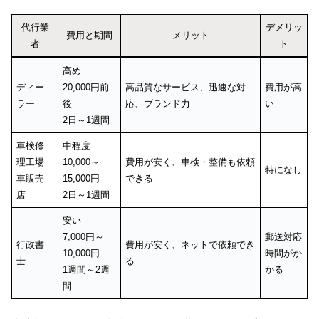
代行業
デメリッ
費用と期間
メリット
者
ト
高め
ディー
20,000円前
高品質なサービス、迅速な対
費用が高
ラー
後
応、ブランド力
い
2日～1週間
車検修
中程度
理工場
10,000～
費用が安く、車検・整備も依頼
特になし
車販売
15,000円
できる
店
2日～1週間
安い
7,000円～
郵送対応
行政書
費用が安く、ネットで依頼でき
10,000円
時間がか
士
る
1週間～2週
かる
間