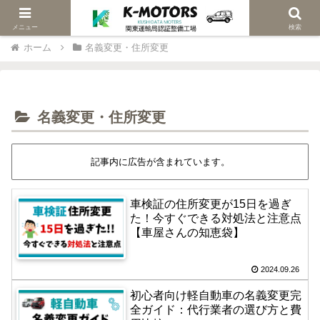
当社は関東陸運局認証車検修理工場です
メニュー
検索
ホーム
名義変更・住所変更
名義変更・住所変更
記事内に広告が含まれています。
車検証の住所変更が15日を過ぎ
た！今すぐできる対処法と注意点
【車屋さんの知恵袋】
2024.09.26
初心者向け軽自動車の名義変更完
全ガイド：代行業者の選び方と費