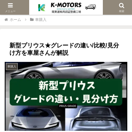
当社は関東陸運局認証車検修理工場です
メニュー
検索
ホーム
車購入
新型プリウス★グレードの違い/比較/見分
け方を車屋さんが解説
車購入