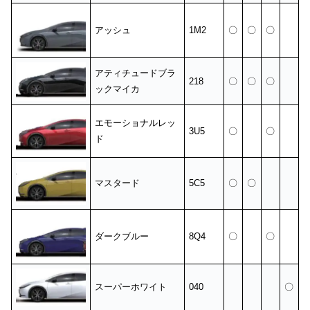
アッシュ
1M2
〇
〇
〇
アティチュードブラ
218
〇
〇
〇
ックマイカ
エモーショナルレッ
3U5
〇
〇
ド
マスタード
5C5
〇
〇
ダークブルー
8Q4
〇
〇
スーパーホワイト
040
〇