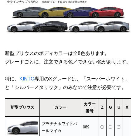
新型プリウスのボディカラーは全8色あります。
グレードごとに、注文できる色／できない色があります。
特に、
KINTO
専用のXグレードは、「スーパーホワイト」
と「シルバーメタリック」のみなので注意が必要です。
カラー
新型プリウス
カラー
Z
G
U
X
番号
プラチナホワイトパ
089
〇
〇
〇
ールマイカ