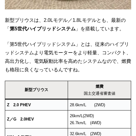
新型プリウスは、2.0Lモデル／1.8Lモデルとも、最新の
「
第5世代ハイブリッドシステム
」を搭載しています。
「第5世代ハイブリッドシステム」とは、従来のハイブリ
ッドシステムより電気モーターをより軽量、コンパクト、
高出力化し、電気駆動比率を高めたシステムなので、燃費
も格段に良くなっているんですね。
燃費
新型プリウス
国土交通省審査値
Z
2.0 PHEV
28.6km/L (2WD)
26km/L(2WD)
Z／G 2.0HEV
26.7km/L (4WD)
32.6km/L (2WD)