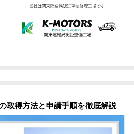
当社は関東陸運局認証車検修理工場です
▶納車・納期
▶カーリース 徹底解説
▶車検
自動車保険・事故
▶中古車販売
▶車の雑学・知
の取得方法と申請手順を徹底解説