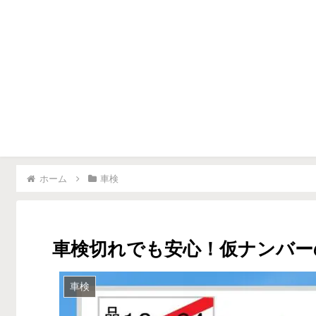
▶車を高く売るコツ
▶車購入ノウハウ
▶
ホーム
車検
車検切れでも安心！仮ナンバー
車検