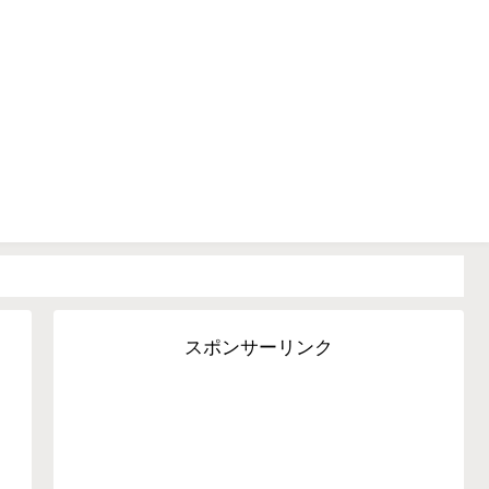
▶廃車手続きガイド
▶車の税金
恵袋
スポンサーリンク