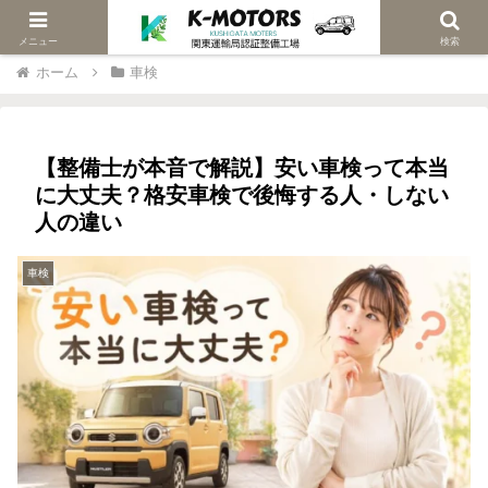
当社は関東陸運局認証車検修理工場です
メニュー
検索
ホーム
車検
【整備士が本音で解説】安い車検って本当
に大丈夫？格安車検で後悔する人・しない
人の違い
車検