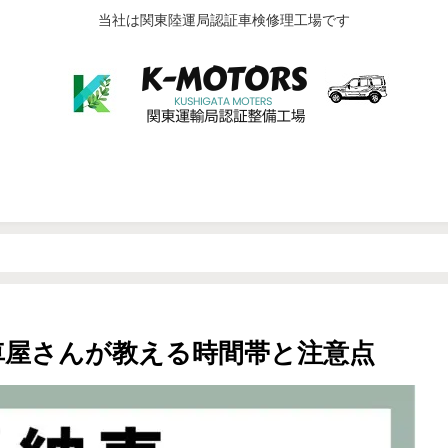
当社は関東陸運局認証車検修理工場です
▶納車・納期
▶カーリース 徹底解説
▶車検
自動車保険・事故
▶中古車販売
▶車の雑学・知
車屋さんが教える時間帯と注意点