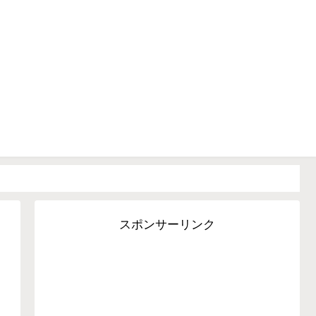
▶廃車手続きガイド
▶車の税金
恵袋
スポンサーリンク