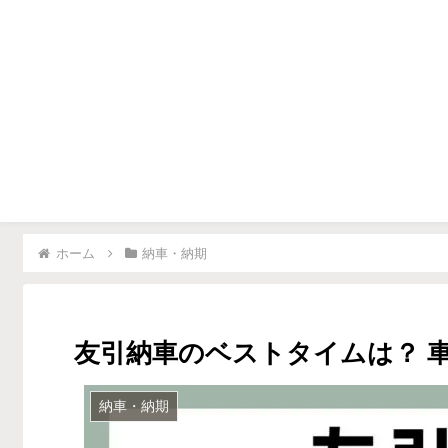
▶車を高く売るコツ
▶車購入ノウハウ
▶
ホーム
納車・納期
友引納車のベストタイムは？ 
納車・納期