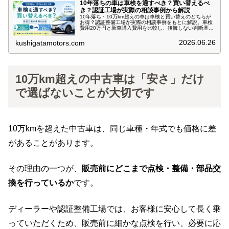
10年落ちの車は車検を通すべき？買い替えるべ
き？認証工場が実際の相談事例から解説
10年落ち・10万km超えの車は車検と買い替えのどちらが
お得？認証整備工場が実際の相談事例をもとに解説。車検
費用20万円と新車購入費用を比較し、後悔しない判断基準
を紹介します。
2026.06.26
kushigatamotors.com
10万km超えの中古車は「安さ」だけ
で選ばないことが大切です
10万kmを超えた中古車は、同じ車種・年式でも価格に差
があることがあります。
その理由の一つが、
販売前にどこまで点検・整備・部品交
換を行っているか
です。
ディーラーや認証整備工場では、お客様に安心して長く乗
っていただくため、販売前に細かな点検を行い、必要に応