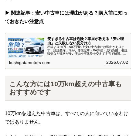
▶ 関連記事：安い中古車には理由がある？購入前に知っ
ておきたい注意点
安すぎる中古車は危険？車屋が教える「安い理
由」と失敗しない見分け方
相場より20万～50万円以上安い中古車には理由がありま
す。認証整備工場が、修復歴車・RA評価・走行距離・委託
販売など価格が安い理由を実体験を交えて本音で解説。買
っても大丈夫な中古車と避けるべき車の見分け方も紹介し
ます。
2026.07.02
kushigatamotors.com
こんな方には10万km超えの中古車も
おすすめです
10万kmを超えた中古車は、すべての人に向いているわけ
ではありません。