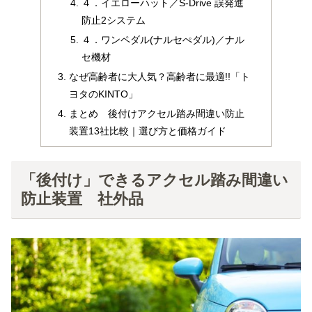
４．イエローハット／S-Drive 誤発進
防止2システム
４．ワンペダル(ナルセぺダル)／ナル
セ機材
なぜ高齢者に大人気？高齢者に最適!!「ト
ヨタのKINTO」
まとめ 後付けアクセル踏み間違い防止
装置13社比較｜選び方と価格ガイド
「後付け」できるアクセル踏み間違い
防止装置 社外品