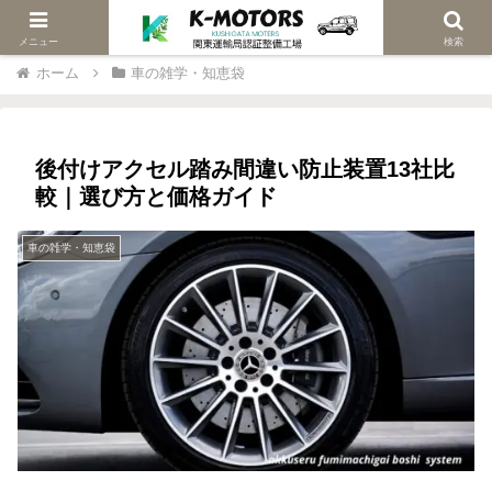
当社は関東陸運局認証車検修理工場です
メニュー
検索
ホーム
車の雑学・知恵袋
後付けアクセル踏み間違い防止装置13社比
較｜選び方と価格ガイド
車の雑学・知恵袋