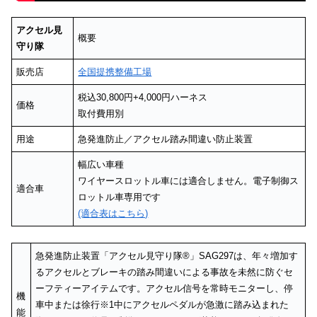
アクセル見
概要
守り隊
販売店
全国提携整備工場
税込30,800円+4,000円ハーネス
価格
取付費用別
用途
急発進防止／アクセル踏み間違い防止装置
幅広い車種
ワイヤースロットル車には適合しません。電子制御ス
適合車
ロットル車専用です
(適合表はこちら)
急発進防止装置「アクセル見守り隊®」SAG297は、年々増加す
るアクセルとブレーキの踏み間違いによる事故を未然に防ぐセ
ーフティーアイテムです。アクセル信号を常時モニターし、停
機
車中または徐行※1中にアクセルペダルが急激に踏み込まれた
能