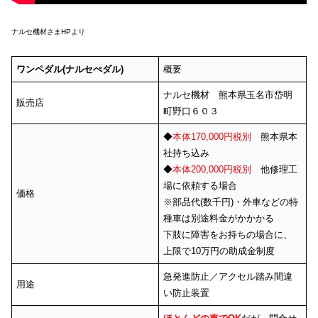
ナルセ機材さまHPより
ワンペダル(ナルセぺダル)
概要
ナルセ機材 熊本県玉名市岱明
販売店
町野口６０３
◆
本体170,000円税別
熊本県本
社持ち込み
◆
本体200,000円税別
他修理工
場に依頼する場合
価格
※部品代(数千円)・外車などの特
種車は別途料金がかかかる
下肢に障害をお持ちの場合に、
上限で10万円の助成金制度
急発進防止／アクセル踏み間違
用途
い防止装置