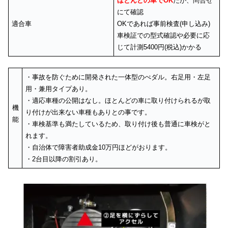
ほとんどの車でOK
だが、問合せ
にて確認
適合車
OKであれば事前検査(申し込み)
車検証での型式確認や必要に応
じて計測5400円(税込)かかる
・事故を防ぐために開発された一体型のぺダル。右足用・左足
用・兼用タイプあり。
・適応車種の公開はなし。ほとんどの車に取り付けられるが取
機
り付けが出来ない車種もありとの事です。
能
・車検基準も満たしているため、取り付け後も普通に車検がと
れます。
・自治体で障害者助成金10万円ほどがおります。
・2台目以降の割引あり。