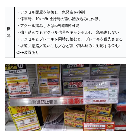
・アクセル開度を制御し、急発進を抑制
・停車時～10km/h 徐行時の強い踏み込みに作動。
・アクセル踏みしろは5段階調節可能
機
・強く踏んでもアクセル信号をキャンセルし、急発進しない
能
・アクセルとブレーキを同時に踏むと、ブレーキを優先させる
・坂道／悪路／追いこし／など強い踏み込みに対応するON／
OFF装置あり