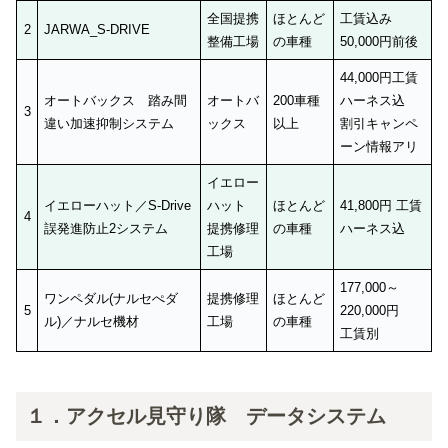
全国提携
ほとんど
工賃込み
2
JARWA_S-DRIVE
整備工場
の車種
50,000円前後
44,000円工賃
オートバックス 踏み間
オートバ
200車種
ハーネス込
3
違い加速抑制システム
ックス
以上
割引キャンペ
ーン情報アリ
イエロー
イエローハット／S-Drive
ハット
ほとんど
41,800円 工賃
4
誤発進防止2システム
提携修理
の車種
ハーネス込
工場
177,000～
ワンペダル(ナルセぺダ
提携修理
ほとんど
5
220,000円
ル)／ナルセ機材
工場
の車種
工賃別
１．アクセル見守り隊 データシステム