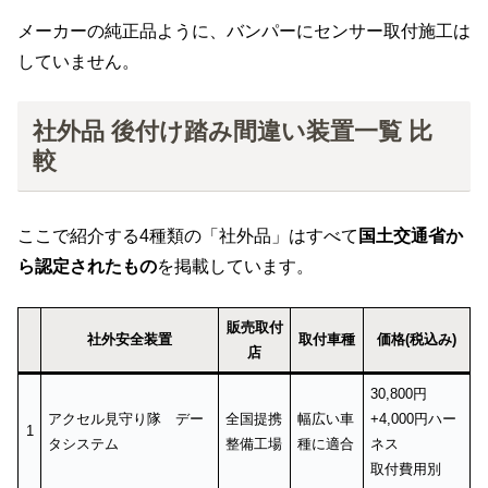
メーカーの純正品ように、バンパーにセンサー取付施工は
していません。
社外品 後付け踏み間違い装置一覧 比
較
ここで紹介する4種類の「社外品」はすべて
国土交通省か
ら認定されたもの
を掲載しています。
販売取付
社外安全装置
取付車種
価格(税込み)
店
30,800円
アクセル見守り隊 デー
全国提携
幅広い車
+4,000円ハー
1
タシステム
整備工場
種に適合
ネス
取付費用別