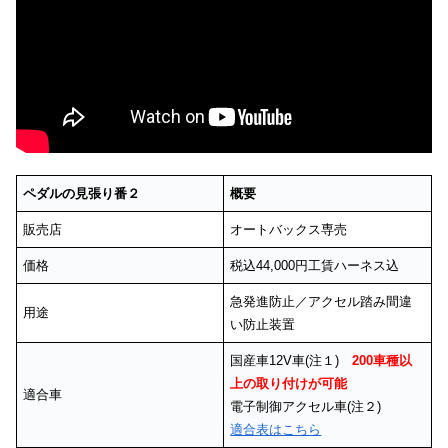
ペダルの見張り番２
概要
販売店
オートバックス専売
価格
税込44,000円工賃ハーネス込
急発進防止／アクセル踏み間違
用途
い防止装置
国産車12V車(注１)
200車種以
上の取り付けが可能
適合車
電子制御アクセル車(注２)
適合表はこちら