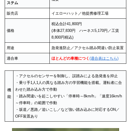
ステム
販売店
イエローハット／他提携修理工場
税込合計41,800円
価格
(
本体27,830円
ハーネス5,170円／工賃
8,800円税込)
用途
急発進防止／アクセル踏み間違い防止装置
適合車
ほとんどの車種につく
(適合表はこちら)
・アクセルのセンサーを制御し、誤踏みによる急発進を抑止
・乗り手1人1人の異なる踏み方の学習機能を搭載。運転者に合
わせた踏み込み方で作動
機
・踏み間違いを起こしやすい「停車時～8km/h」「速度16km/h
能
～停車時」の範囲で作動
・坂道／悪路／追いこし／など強い踏み込みに対応するON／
OFF装置あり