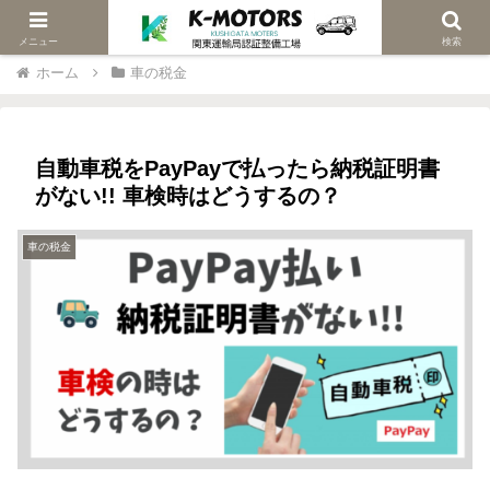
当社は関東陸運局認証車検修理工場です
メニュー
検索
ホーム
車の税金
自動車税をPayPayで払ったら納税証明書
がない!! 車検時はどうするの？
車の税金