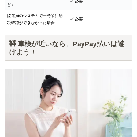
✅ 必要
ど）
陸運局のシステムで一時的に納
✅ 必要
税確認ができなかった場合
🚧 車検が近いなら、PayPay払いは避
けよう！