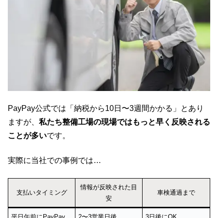
PayPay公式では「納税から10日〜3週間かかる」とあり
ますが、
私たち整備工場の現場ではもっと早く反映される
ことが多い
です。
実際に当社での事例では…
情報が反映された目
支払いタイミング
車検通過まで
安
平日午前にPayPay
2〜3営業日後
3日後にOK