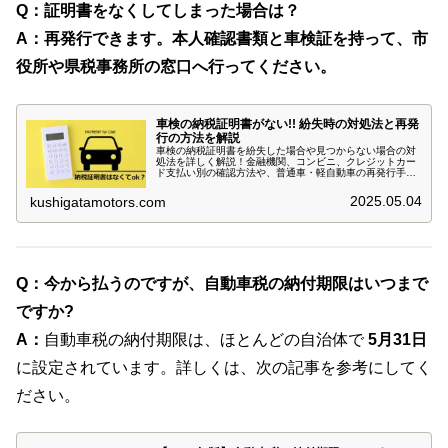
Q：証明書をなくしてしまった場合は？
A：再発行できます。本人確認書類と車検証を持って、市
役所や県税事務所の窓口へ行ってください。
車検の納税証明書がない!! 紛失時の対処法と再発
行の方法を解説
車検の納税証明書を紛失した場合や見つからない場合の対
処法を詳しく解説！金融機関、コンビニ、クレジットカー
ド支払い別の確認方法や、普通車・軽自動車の再発行手続
きの流れ、注意点を網羅。スマホアプリで納税した際の注
意事項や再発行が不要なケースについても紹介します。
2025.05.04
kushigatamotors.com
Q：今から払うのですが、自動車税の納付期限はいつまで
ですか?
A：
自動車税の納付期限は、ほとんどの自治体で
5月31日
に設定されています。詳しくは、次の記事を参考にしてく
ださい。