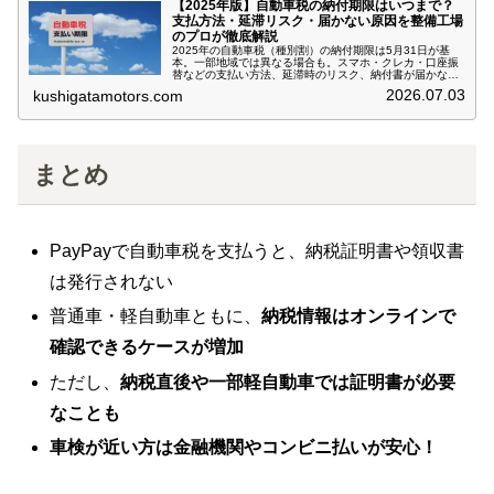
【2025年版】自動車税の納付期限はいつまで？
支払方法・延滞リスク・届かない原因を整備工場
のプロが徹底解説
2025年の自動車税（種別割）の納付期限は5月31日が基
本。一部地域では異なる場合も。スマホ・クレカ・口座振
替などの支払い方法、延滞時のリスク、納付書が届かない
理由まで、自動車整備のプロがやさしく解説します。
2026.07.03
kushigatamotors.com
まとめ
PayPayで自動車税を支払うと、納税証明書や領収書
は発行されない
普通車・軽自動車ともに、
納税情報はオンラインで
確認できるケースが増加
ただし、
納税直後や一部軽自動車では証明書が必要
なことも
車検が近い方は金融機関やコンビニ払いが安心！